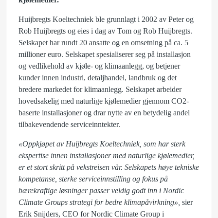
Huijbregts Koeltechniek ble grunnlagt i 2002 av Peter og
Rob Huijbregts og eies i dag av Tom og Rob Huijbregts.
Selskapet har rundt 20 ansatte og en omsetning på ca. 5
millioner euro. Selskapet spesialiserer seg på installasjon
og vedlikehold av kjøle- og klimaanlegg, og betjener
kunder innen industri, detaljhandel, landbruk og det
bredere markedet for klimaanlegg. Selskapet arbeider
hovedsakelig med naturlige kjølemedier gjennom CO2-
baserte installasjoner og drar nytte av en betydelig andel
tilbakevendende serviceinntekter.
«Oppkjøpet av Huijbregts Koeltechniek, som har sterk
ekspertise innen installasjoner med naturlige kjølemedier,
er et stort skritt på vekstreisen vår. Selskapets høye tekniske
kompetanse, sterke serviceinnstilling og fokus på
bærekraftige løsninger passer veldig godt inn i Nordic
Climate Groups strategi for bedre klimapåvirkning»,
sier
Erik Snijders, CEO for Nordic Climate Group i